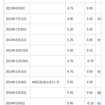
2013年6月9日
4.75
0.05
2013年7月11日
4.95
0.20
長崎
2013年7月30日
5.20
0.25
2013年8月21日
5.25
0.05
海〜
2013年10月15日
5.40
0.15
2013年12月28日
4.70
-0.70
2014年1月15日
4.70
0.00
骨折
2014年1月28日
448日目/約1才3ヶ月
5.05
0.35
2014年3月25日
5.55
0.50
病院
2014年5月6日
5.45
-0.10
朝か