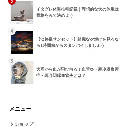
3
イタグレ体重推移記録｜理想的な犬の体重は
骨格をみて決めよう
4
【淡路島サンセット】綺麗な夕焼けを見るな
ら1時間前からスタンバイしましょう
5
犬耳から血が飛び散る！血管炎・寒冷凝集素
症・耳介辺縁血管炎とは？
メニュー
ショップ