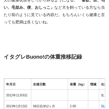
犬の健康状態をしっかりみるようになる。
「食欲、目、匂
い、毛並み、便、おしっこ」
など犬を飼っている方なら当
たり前のように見ている内容だ。もちろんいくら健康と言
っても肥満は良くないね。
イタグレBuono!の体重推移記録
年月日
生後日数
体重（kg）
増減
出来
2012年11月6日
生ま
2013年1月13日
68日目/約2ヶ月
2.00
我が