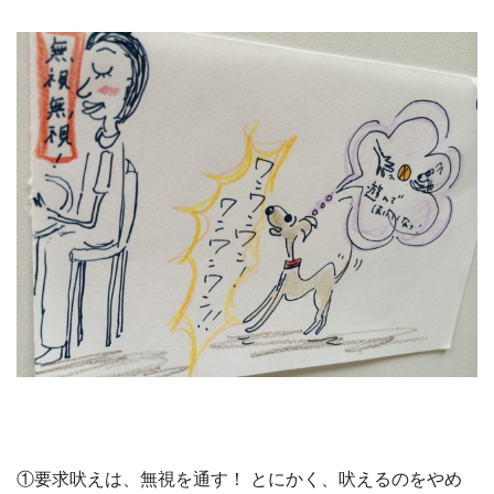
①要求吠えは、無視を通す！ とにかく、吠えるのをやめ