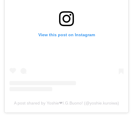
View this post on Instagram
A post shared by Yoshie❤︎I.G.Buono! (@yoshie.kuroiwa)