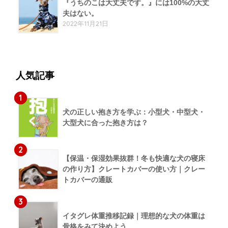
『うちのこは大丈夫です。』には100%の大丈
夫はない。
2022年11月21日
人気記事
1
犬の正しい抱き方を学ぶ：小型犬・中型犬・
大型犬に合った抱き方は？
2
【保温・保湿効果抜群！冬も快適な犬の寝床
の作り方】クレートカバーの使い方｜クレー
トカバーの通販
3
イタグレ体重推移記録｜理想的な犬の体重は
骨格をみて決めよう