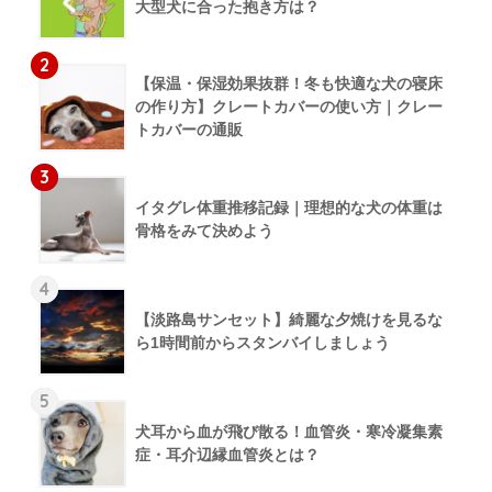
大型犬に合った抱き方は？
2
【保温・保湿効果抜群！冬も快適な犬の寝床
の作り方】クレートカバーの使い方｜クレー
トカバーの通販
3
イタグレ体重推移記録｜理想的な犬の体重は
骨格をみて決めよう
4
【淡路島サンセット】綺麗な夕焼けを見るな
ら1時間前からスタンバイしましょう
5
犬耳から血が飛び散る！血管炎・寒冷凝集素
症・耳介辺縁血管炎とは？