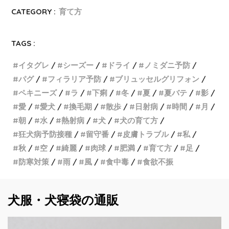
CATEGORY :
育て方
TAGS :
イタグレ
シーズー
ドライ
ノミダニ予防
パグ
フィラリア予防
ブリュッセルグリフォン
ペキニーズ
ラ
下痢
冬
夏
夏バテ
影
愛
愛犬
換毛期
散歩
日射病
時間
月
朝
水
熱射病
犬
犬の育て方
狂犬病予防接種
留守番
皮膚トラブル
私
秋
空
綺麗
肉球
肥満
育て方
足
防寒対策
雨
風
食中毒
食欲不振
犬服・犬寝袋の通販