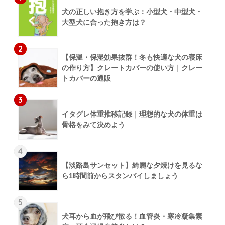
犬の正しい抱き方を学ぶ：小型犬・中型犬・
大型犬に合った抱き方は？
2
【保温・保湿効果抜群！冬も快適な犬の寝床
の作り方】クレートカバーの使い方｜クレー
トカバーの通販
3
イタグレ体重推移記録｜理想的な犬の体重は
骨格をみて決めよう
4
【淡路島サンセット】綺麗な夕焼けを見るな
ら1時間前からスタンバイしましょう
5
犬耳から血が飛び散る！血管炎・寒冷凝集素