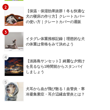
2
【保温・保湿効果抜群！冬も快適な
犬の寝床の作り方】クレートカバー
の使い方｜クレートカバーの通販
3
イタグレ体重推移記録｜理想的な犬
の体重は骨格をみて決めよう
4
【淡路島サンセット】綺麗な夕焼け
を見るなら1時間前からスタンバイ
しましょう
5
犬耳から血が飛び散る！血管炎・寒
冷凝集素症・耳介辺縁血管炎とは？