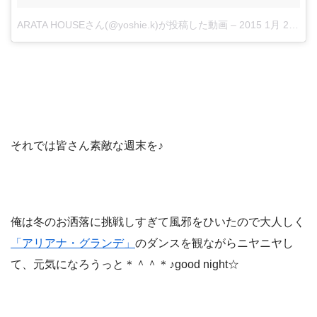
ARATA HOUSEさん(@yoshie.k)が投稿した動画
–
2015 1月 27 8:47午後 PST
それでは皆さん素敵な週末を♪
俺は冬のお洒落に挑戦しすぎて風邪をひいたので大人しく
「アリアナ・グランデ」
のダンスを観ながらニヤニヤし
て、元気になろうっと＊＾＾＊♪good night☆