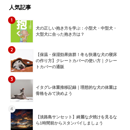
人気記事
1
犬の正しい抱き方を学ぶ：小型犬・中型犬・
大型犬に合った抱き方は？
2
【保温・保湿効果抜群！冬も快適な犬の寝床
の作り方】クレートカバーの使い方｜クレー
トカバーの通販
3
イタグレ体重推移記録｜理想的な犬の体重は
骨格をみて決めよう
4
【淡路島サンセット】綺麗な夕焼けを見るな
ら1時間前からスタンバイしましょう