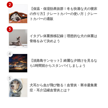
2
【保温・保湿効果抜群！冬も快適な犬の寝床
の作り方】クレートカバーの使い方｜クレー
トカバーの通販
3
イタグレ体重推移記録｜理想的な犬の体重は
骨格をみて決めよう
4
【淡路島サンセット】綺麗な夕焼けを見るな
ら1時間前からスタンバイしましょう
5
犬耳から血が飛び散る！血管炎・寒冷凝集素
症・耳介辺縁血管炎とは？