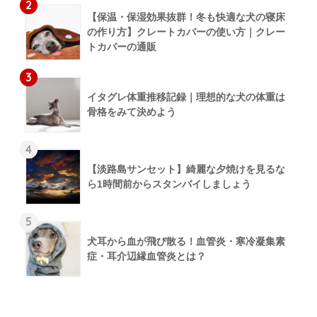
2
【保温・保湿効果抜群！冬も快適な犬の寝床
の作り方】クレートカバーの使い方｜クレー
トカバーの通販
3
イタグレ体重推移記録｜理想的な犬の体重は
骨格をみて決めよう
4
【淡路島サンセット】綺麗な夕焼けを見るな
ら1時間前からスタンバイしましょう
5
犬耳から血が飛び散る！血管炎・寒冷凝集素
症・耳介辺縁血管炎とは？