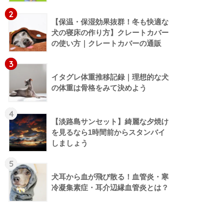
2
【保温・保湿効果抜群！冬も快適な
犬の寝床の作り方】クレートカバー
の使い方｜クレートカバーの通販
3
イタグレ体重推移記録｜理想的な犬
の体重は骨格をみて決めよう
4
【淡路島サンセット】綺麗な夕焼け
を見るなら1時間前からスタンバイ
しましょう
5
犬耳から血が飛び散る！血管炎・寒
冷凝集素症・耳介辺縁血管炎とは？