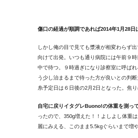
傷口の経過が順調であれば2014年1月28
しかし俺の目で見ても漿液が相変わらず出
向けて出発。いつも通り病院には午前９時
中で待つ。９時過ぎになり診察室に呼ばれ
う少し治まるまで待った方が良いとの判断
糸予定日は６日後の2月2日となった。焦
自宅に戻りイタグレBuono!の体重を測って
ったので、350g増えた！！よしよし体重
麗にみえる、このまま5.5kgぐらいまで増