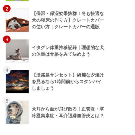
2
【保温・保湿効果抜群！冬も快適な
犬の寝床の作り方】クレートカバー
の使い方｜クレートカバーの通販
3
イタグレ体重推移記録｜理想的な犬
の体重は骨格をみて決めよう
4
【淡路島サンセット】綺麗な夕焼け
を見るなら1時間前からスタンバイ
しましょう
5
犬耳から血が飛び散る！血管炎・寒
冷凝集素症・耳介辺縁血管炎とは？