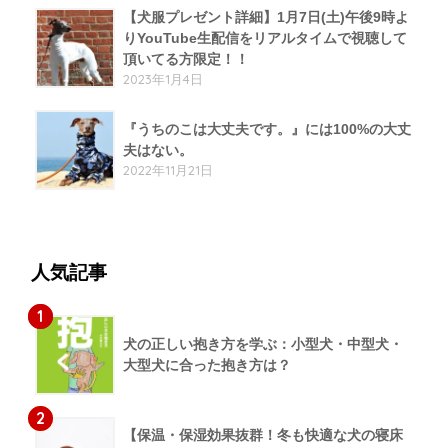
【犬服プレゼント詳細】1月7日(土)午後9時よ
りYouTube生配信をリアルタイムで視聴して
頂いてる方限定！！
2023年1月4日
『うちのこは大丈夫です。』には100%の大丈
夫はない。
2022年11月21日
人気記事
1
犬の正しい抱き方を学ぶ：小型犬・中型犬・
大型犬に合った抱き方は？
2
【保温・保湿効果抜群！冬も快適な犬の寝床