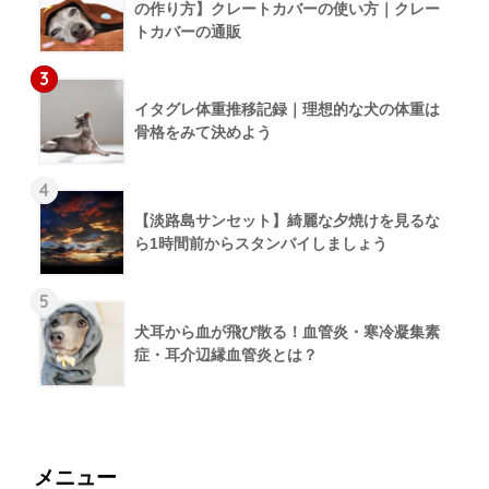
の作り方】クレートカバーの使い方｜クレー
トカバーの通販
3
イタグレ体重推移記録｜理想的な犬の体重は
骨格をみて決めよう
4
【淡路島サンセット】綺麗な夕焼けを見るな
ら1時間前からスタンバイしましょう
5
犬耳から血が飛び散る！血管炎・寒冷凝集素
症・耳介辺縁血管炎とは？
メニュー