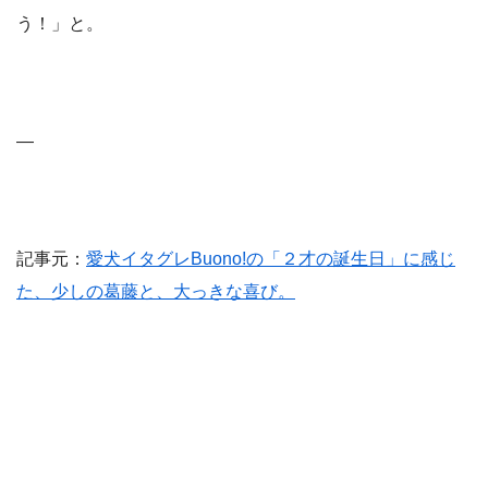
う！」と。
—
記事元：
愛犬イタグレBuono!の「２才の誕生日」に感じ
た、少しの葛藤と、大っきな喜び。