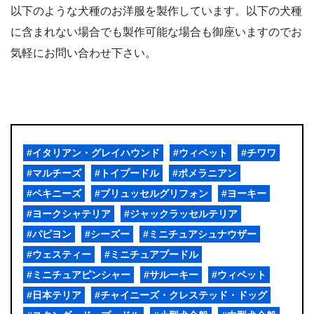
以下のような犬種のお洋服を製作しています。以下の犬種
に含まれない場合でも製作可能な場合も御座いますのでお
気軽にお問い合わせ下さい。
#イタリアン・グレイハウンド
#ウィペット
#チワワ
#マルチーズ
#トイプードル
#ポメラニアン
#ペキニーズ
#ブリュッセルグリフォン
#ヨーキー
#ヨークシャテリア
#ジャックラッセルテリア
#パピヨン
#シーズー
#ミニチュアシュナウザー
#ウェスティー
#ミニチュアプードル
#ミニチュアピンシャー
#サルーキー
#ウィペット
#日本テリア
#チャイニーズ・クレステッド・ドッグ