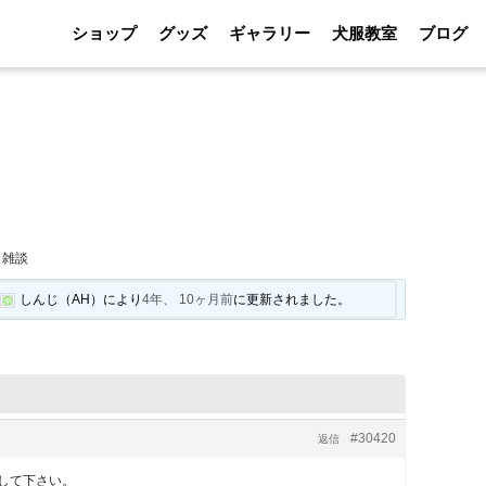
ショップ
グッズ
ギャラリー
犬服教室
ブログ
｜雑談
に
しんじ（AH）
により
4年、 10ヶ月前
に更新されました。
#30420
返信
して下さい。