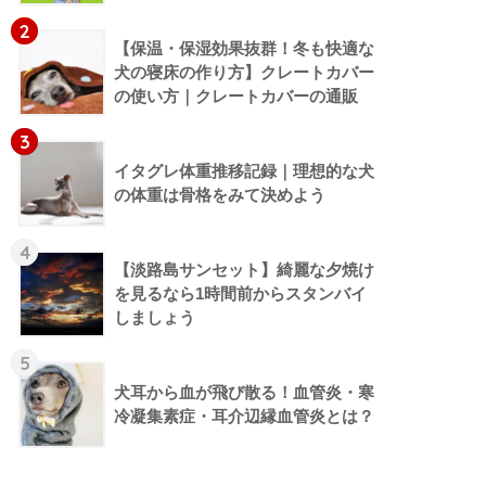
2
【保温・保湿効果抜群！冬も快適な
犬の寝床の作り方】クレートカバー
の使い方｜クレートカバーの通販
3
イタグレ体重推移記録｜理想的な犬
の体重は骨格をみて決めよう
4
【淡路島サンセット】綺麗な夕焼け
を見るなら1時間前からスタンバイ
しましょう
5
犬耳から血が飛び散る！血管炎・寒
冷凝集素症・耳介辺縁血管炎とは？