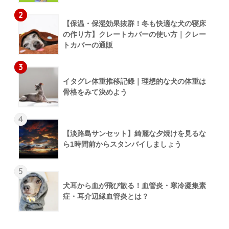
2
【保温・保湿効果抜群！冬も快適な犬の寝床
の作り方】クレートカバーの使い方｜クレー
トカバーの通販
3
イタグレ体重推移記録｜理想的な犬の体重は
骨格をみて決めよう
4
【淡路島サンセット】綺麗な夕焼けを見るな
ら1時間前からスタンバイしましょう
5
犬耳から血が飛び散る！血管炎・寒冷凝集素
症・耳介辺縁血管炎とは？