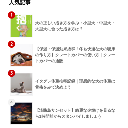
人気記事
1
犬の正しい抱き方を学ぶ：小型犬・中型犬・
大型犬に合った抱き方は？
2
【保温・保湿効果抜群！冬も快適な犬の寝床
の作り方】クレートカバーの使い方｜クレー
トカバーの通販
3
イタグレ体重推移記録｜理想的な犬の体重は
骨格をみて決めよう
4
【淡路島サンセット】綺麗な夕焼けを見るな
ら1時間前からスタンバイしましょう