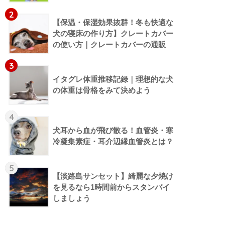
2
【保温・保湿効果抜群！冬も快適な
犬の寝床の作り方】クレートカバー
の使い方｜クレートカバーの通販
3
イタグレ体重推移記録｜理想的な犬
の体重は骨格をみて決めよう
4
犬耳から血が飛び散る！血管炎・寒
冷凝集素症・耳介辺縁血管炎とは？
5
【淡路島サンセット】綺麗な夕焼け
を見るなら1時間前からスタンバイ
しましょう