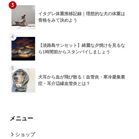
3
イタグレ体重推移記録｜理想的な犬の体重は
骨格をみて決めよう
4
【淡路島サンセット】綺麗な夕焼けを見るな
ら1時間前からスタンバイしましょう
5
犬耳から血が飛び散る！血管炎・寒冷凝集素
症・耳介辺縁血管炎とは？
メニュー
ショップ