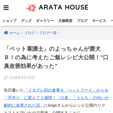
ARATA HOUSE
ショップ
グッズ
ギャラリー
犬服教室
ブログ
サービス
ホーム
ブログ
ブログ一覧
「ペット看護士」のよっちゃんが愛犬
Ｂ！の為に考えたご飯レシピ大公開！”口
臭改善効果があった”
2018年9月30日
先日書いた
「イタグレB!の食事を「ペットフード」からを
「手作り」に変えて１週間！「口臭」「うんち」の匂いが
劇的に改善された話」
にkogeさんからレシピ公開のリク
エストを頂いたので早速、公開することに。