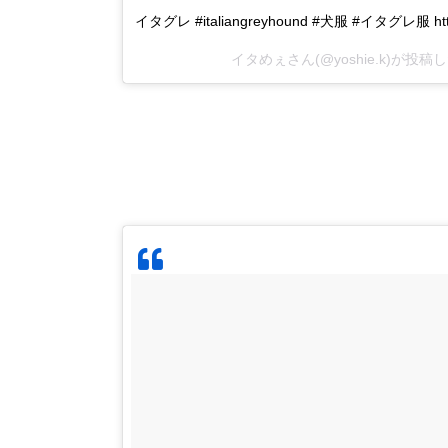
イタグレ #italiangreyhound #犬服 #イタグレ服 http:/
イタめぇさん(@yoshie.k)が投稿