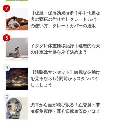
2
【保温・保湿効果抜群！冬も快適な
犬の寝床の作り方】クレートカバー
の使い方｜クレートカバーの通販
3
イタグレ体重推移記録｜理想的な犬
の体重は骨格をみて決めよう
4
【淡路島サンセット】綺麗な夕焼け
を見るなら1時間前からスタンバイ
しましょう
5
犬耳から血が飛び散る！血管炎・寒
冷凝集素症・耳介辺縁血管炎とは？