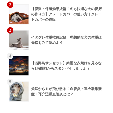
2
【保温・保湿効果抜群！冬も快適な犬の寝床
の作り方】クレートカバーの使い方｜クレー
トカバーの通販
3
イタグレ体重推移記録｜理想的な犬の体重は
骨格をみて決めよう
4
【淡路島サンセット】綺麗な夕焼けを見るな
ら1時間前からスタンバイしましょう
5
犬耳から血が飛び散る！血管炎・寒冷凝集素
症・耳介辺縁血管炎とは？