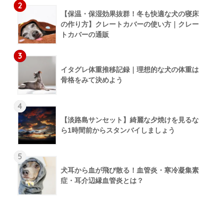
2
【保温・保湿効果抜群！冬も快適な犬の寝床
の作り方】クレートカバーの使い方｜クレー
トカバーの通販
3
イタグレ体重推移記録｜理想的な犬の体重は
骨格をみて決めよう
4
【淡路島サンセット】綺麗な夕焼けを見るな
ら1時間前からスタンバイしましょう
5
犬耳から血が飛び散る！血管炎・寒冷凝集素
症・耳介辺縁血管炎とは？