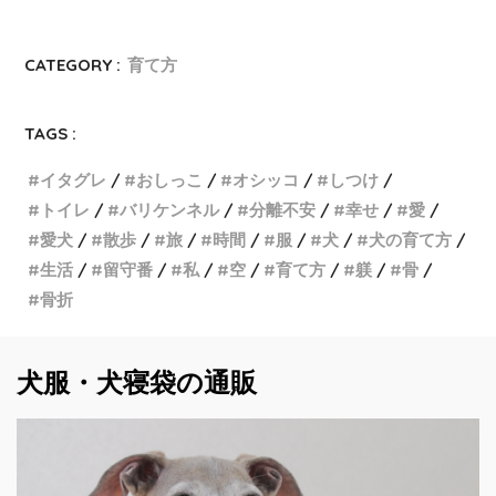
CATEGORY :
育て方
TAGS :
イタグレ
おしっこ
オシッコ
しつけ
トイレ
バリケンネル
分離不安
幸せ
愛
愛犬
散歩
旅
時間
服
犬
犬の育て方
生活
留守番
私
空
育て方
躾
骨
骨折
犬服・犬寝袋の通販