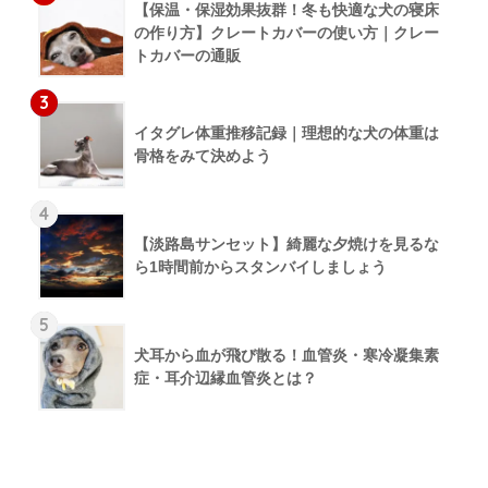
【保温・保湿効果抜群！冬も快適な犬の寝床
の作り方】クレートカバーの使い方｜クレー
トカバーの通販
3
イタグレ体重推移記録｜理想的な犬の体重は
骨格をみて決めよう
4
【淡路島サンセット】綺麗な夕焼けを見るな
ら1時間前からスタンバイしましょう
5
犬耳から血が飛び散る！血管炎・寒冷凝集素
症・耳介辺縁血管炎とは？