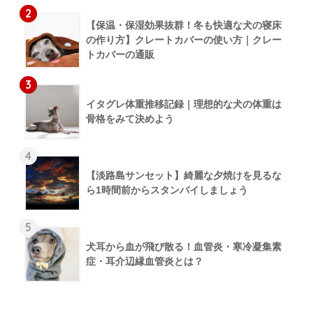
2
【保温・保湿効果抜群！冬も快適な犬の寝床
の作り方】クレートカバーの使い方｜クレー
トカバーの通販
3
イタグレ体重推移記録｜理想的な犬の体重は
骨格をみて決めよう
4
【淡路島サンセット】綺麗な夕焼けを見るな
ら1時間前からスタンバイしましょう
5
犬耳から血が飛び散る！血管炎・寒冷凝集素
症・耳介辺縁血管炎とは？