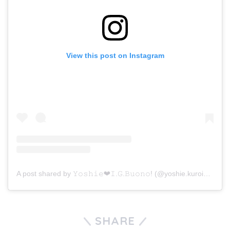
View this post on Instagram
A post shared by 𝚈𝚘𝚜𝚑𝚒𝚎❤︎𝙸.𝙶.𝙱𝚞𝚘𝚗𝚘! (@yoshie.kuroiwa)
SHARE