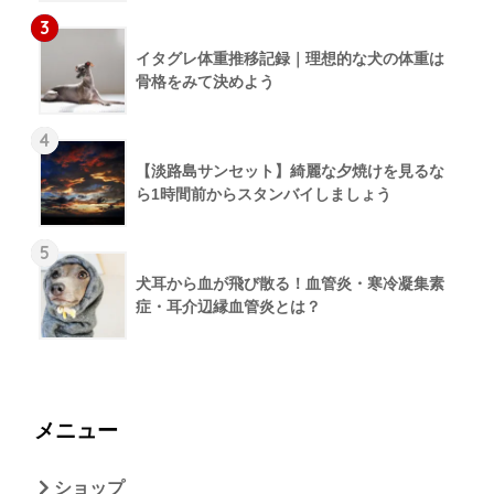
3
イタグレ体重推移記録｜理想的な犬の体重は
骨格をみて決めよう
4
【淡路島サンセット】綺麗な夕焼けを見るな
ら1時間前からスタンバイしましょう
5
犬耳から血が飛び散る！血管炎・寒冷凝集素
症・耳介辺縁血管炎とは？
メニュー
ショップ