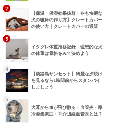
2
【保温・保湿効果抜群！冬も快適な
犬の寝床の作り方】クレートカバー
の使い方｜クレートカバーの通販
3
イタグレ体重推移記録｜理想的な犬
の体重は骨格をみて決めよう
4
【淡路島サンセット】綺麗な夕焼け
を見るなら1時間前からスタンバイ
しましょう
5
犬耳から血が飛び散る！血管炎・寒
冷凝集素症・耳介辺縁血管炎とは？