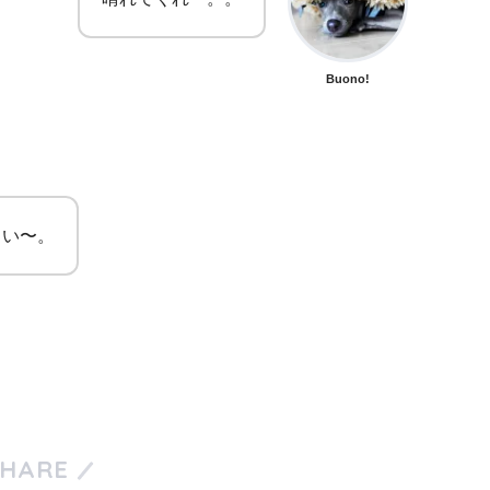
Buono!
しい〜。
SHARE