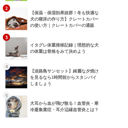
2
【保温・保湿効果抜群！冬も快適な
犬の寝床の作り方】クレートカバー
の使い方｜クレートカバーの通販
3
イタグレ体重推移記録｜理想的な犬
の体重は骨格をみて決めよう
4
【淡路島サンセット】綺麗な夕焼け
を見るなら1時間前からスタンバイ
しましょう
5
犬耳から血が飛び散る！血管炎・寒
冷凝集素症・耳介辺縁血管炎とは？