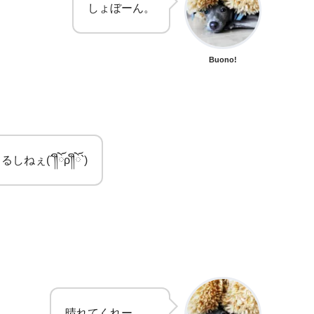
しょぼーん。
Buono!
(´༎ຶོρ༎ຶོ`)
晴れてくれー。。