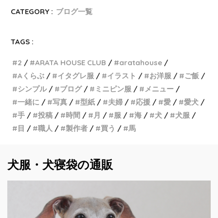
CATEGORY :
ブログ一覧
TAGS :
2
ARATA HOUSE CLUB
aratahouse
Aくらぶ
イタグレ服
イラスト
お洋服
ご飯
シンプル
ブログ
ミニピン服
メニュー
一緒に
写真
型紙
夫婦
応援
愛
愛犬
手
投稿
時間
月
服
海
犬
犬服
目
職人
製作者
買う
馬
犬服・犬寝袋の通販