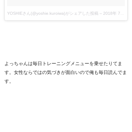
YOSHIEさん(@yoshie.kuroiwa)がシェアした投稿
–
2018年 7月月7日午前5時47分PDT
よっちゃんは毎日トレーニングメニューを乗せたりてま
す。女性ならではの気づきが面白いので俺も毎日読んでま
す。