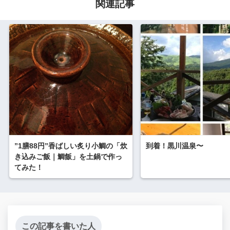
関連記事
”1膳88円”香ばしい炙り小鯛の「炊
到着！黒川温泉〜
き込みご飯｜鯛飯」を土鍋で作っ
てみた！
この記事を書いた人