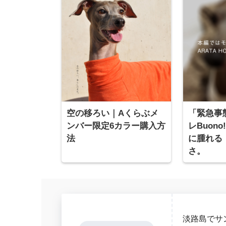
空の移ろい｜Aくらぶメ
「緊急事
ンバー限定6カラー購入方
レBuon
法
に腫れる
さ。
淡路島でサ