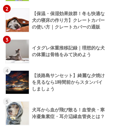
2
【保温・保湿効果抜群！冬も快適な
犬の寝床の作り方】クレートカバー
の使い方｜クレートカバーの通販
3
イタグレ体重推移記録｜理想的な犬
の体重は骨格をみて決めよう
4
【淡路島サンセット】綺麗な夕焼け
を見るなら1時間前からスタンバイ
しましょう
5
犬耳から血が飛び散る！血管炎・寒
冷凝集素症・耳介辺縁血管炎とは？