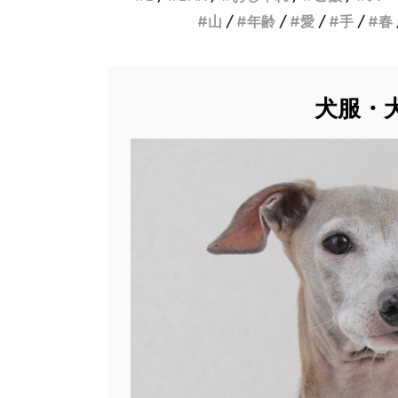
山
年齢
愛
手
春
犬服・