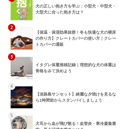
犬の正しい抱き方を学ぶ：小型犬・中型犬・
大型犬に合った抱き方は？
2
【保温・保湿効果抜群！冬も快適な犬の寝床
の作り方】クレートカバーの使い方｜クレー
トカバーの通販
3
イタグレ体重推移記録｜理想的な犬の体重は
骨格をみて決めよう
4
【淡路島サンセット】綺麗な夕焼けを見るな
ら1時間前からスタンバイしましょう
5
犬耳から血が飛び散る！血管炎・寒冷凝集素