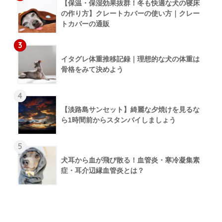
【保温・保湿効果抜群！冬も快適な犬の寝床
の作り方】クレートカバーの使い方｜クレー
トカバーの通販
3
イタグレ体重推移記録｜理想的な犬の体重は
骨格をみて決めよう
4
【淡路島サンセット】綺麗な夕焼けを見るな
ら1時間前からスタンバイしましょう
5
犬耳から血が飛び散る！血管炎・寒冷凝集素
症・耳介辺縁血管炎とは？