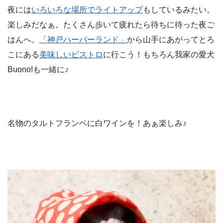
夜には
いろいろな場所でライトアップ
もしているみたい。
楽しみだなぁ。たくさん歩いて疲れたら待ちに待った夜ご
はんへ。
「神戸ハーバーランド」
から山手にあがってとろ
こにある
美味しいビストロ
に行こう！もちろん我家の愛犬
Buono!も一緒に♪
名物のタルトフランベに白ワインを！あぁ楽しみ♪