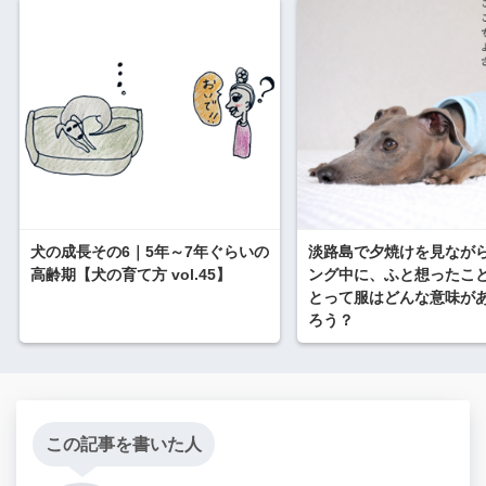
犬の成長その6｜5年～7年ぐらいの
淡路島で夕焼けを見なが
高齢期【犬の育て方 vol.45】
ング中に、ふと想ったこ
とって服はどんな意味が
ろう？
この記事を書いた人