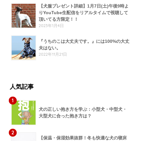
【犬服プレゼント詳細】1月7日(土)午後9時よ
りYouTube生配信をリアルタイムで視聴して
頂いてる方限定！！
2023年1月4日
『うちのこは大丈夫です。』には100%の大丈
夫はない。
2022年11月21日
人気記事
1
犬の正しい抱き方を学ぶ：小型犬・中型犬・
大型犬に合った抱き方は？
2
【保温・保湿効果抜群！冬も快適な犬の寝床