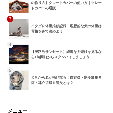
の作り方】クレートカバーの使い方｜クレー
トカバーの通販
3
イタグレ体重推移記録｜理想的な犬の体重は
骨格をみて決めよう
4
【淡路島サンセット】綺麗な夕焼けを見るな
ら1時間前からスタンバイしましょう
5
犬耳から血が飛び散る！血管炎・寒冷凝集素
症・耳介辺縁血管炎とは？
メニュー