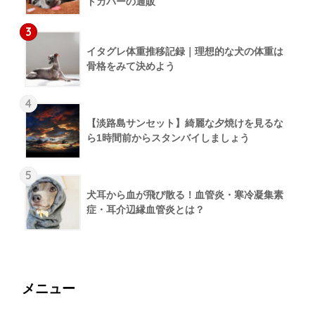
トカバーの通販
3
イタグレ体重推移記録｜理想的な犬の体重は
骨格をみて決めよう
4
【淡路島サンセット】綺麗な夕焼けを見るな
ら1時間前からスタンバイしましょう
5
犬耳から血が飛び散る！血管炎・寒冷凝集素
症・耳介辺縁血管炎とは？
メニュー