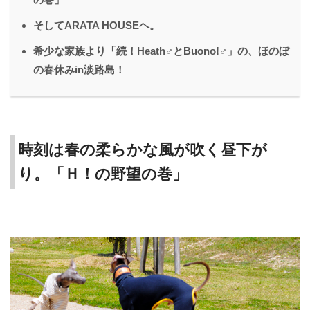
そしてARATA HOUSEヘ。
希少な家族より「続！Heath♂とBuono!♂」の、ほのぼ
の春休みin淡路島！
時刻は春の柔らかな風が吹く昼下が
り。「Ｈ！の野望の巻」