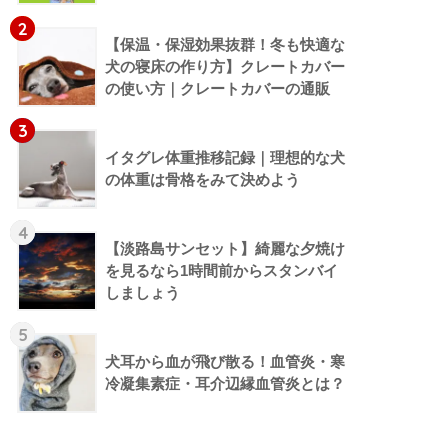
2
【保温・保湿効果抜群！冬も快適な
犬の寝床の作り方】クレートカバー
の使い方｜クレートカバーの通販
3
イタグレ体重推移記録｜理想的な犬
の体重は骨格をみて決めよう
4
【淡路島サンセット】綺麗な夕焼け
を見るなら1時間前からスタンバイ
しましょう
5
犬耳から血が飛び散る！血管炎・寒
冷凝集素症・耳介辺縁血管炎とは？