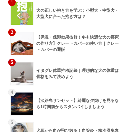
1
犬の正しい抱き方を学ぶ：小型犬・中型犬・
大型犬に合った抱き方は？
2
【保温・保湿効果抜群！冬も快適な犬の寝床
の作り方】クレートカバーの使い方｜クレー
トカバーの通販
3
イタグレ体重推移記録｜理想的な犬の体重は
骨格をみて決めよう
4
【淡路島サンセット】綺麗な夕焼けを見るな
ら1時間前からスタンバイしましょう
5
犬耳から血が飛び散る！血管炎・寒冷凝集素