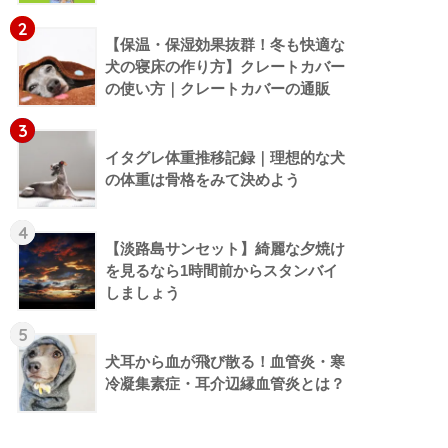
2
【保温・保湿効果抜群！冬も快適な
犬の寝床の作り方】クレートカバー
の使い方｜クレートカバーの通販
3
イタグレ体重推移記録｜理想的な犬
の体重は骨格をみて決めよう
4
【淡路島サンセット】綺麗な夕焼け
を見るなら1時間前からスタンバイ
しましょう
5
犬耳から血が飛び散る！血管炎・寒
冷凝集素症・耳介辺縁血管炎とは？