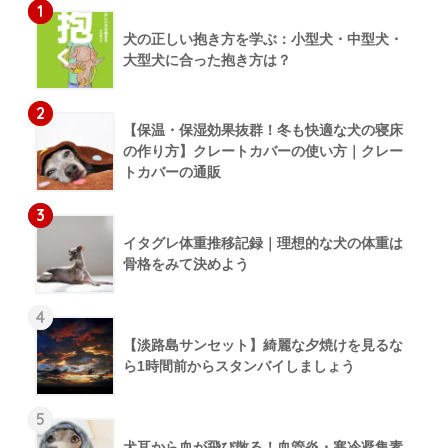
1
犬の正しい抱き方を学ぶ：小型犬・中型犬・
大型犬に合った抱き方は？
2
【保温・保湿効果抜群！冬も快適な犬の寝床
の作り方】クレートカバーの使い方｜クレー
トカバーの通販
3
イタグレ体重推移記録｜理想的な犬の体重は
骨格をみて決めよう
4
【淡路島サンセット】綺麗な夕焼けを見るな
ら1時間前からスタンバイしましょう
5
犬耳から血が飛び散る！血管炎・寒冷凝集素