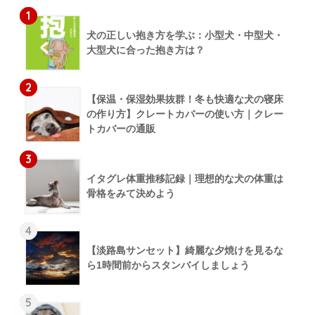
1
犬の正しい抱き方を学ぶ：小型犬・中型犬・
大型犬に合った抱き方は？
2
【保温・保湿効果抜群！冬も快適な犬の寝床
の作り方】クレートカバーの使い方｜クレー
トカバーの通販
3
イタグレ体重推移記録｜理想的な犬の体重は
骨格をみて決めよう
4
【淡路島サンセット】綺麗な夕焼けを見るな
ら1時間前からスタンバイしましょう
5