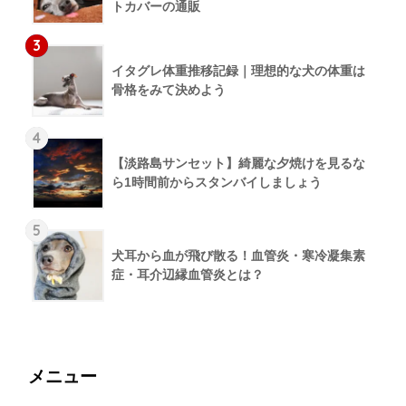
トカバーの通販
3
イタグレ体重推移記録｜理想的な犬の体重は
骨格をみて決めよう
4
【淡路島サンセット】綺麗な夕焼けを見るな
ら1時間前からスタンバイしましょう
5
犬耳から血が飛び散る！血管炎・寒冷凝集素
症・耳介辺縁血管炎とは？
メニュー