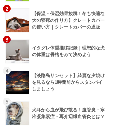
2
【保温・保湿効果抜群！冬も快適な
犬の寝床の作り方】クレートカバー
の使い方｜クレートカバーの通販
3
イタグレ体重推移記録｜理想的な犬
の体重は骨格をみて決めよう
4
【淡路島サンセット】綺麗な夕焼け
を見るなら1時間前からスタンバイ
しましょう
5
犬耳から血が飛び散る！血管炎・寒
冷凝集素症・耳介辺縁血管炎とは？