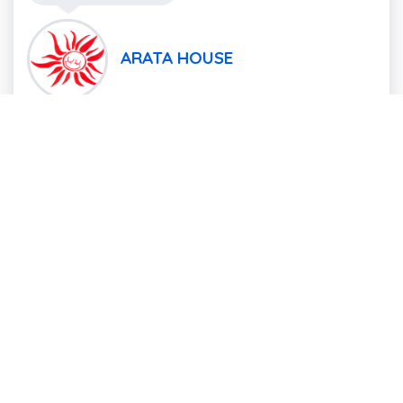
ARATA HOUSE
淡路島でサンセットを眺めながら暮らす40代の夫婦と、
走る・食べる・寝る・遊ぶ・笑う事が好き、でもちょっ
と寂しがり屋な愛犬のイタグレBuono!が運営する犬服屋
さん。色々なWEB関連サービスを運営。ブログは夫婦が
体験したこと、感じたことを書いています。
Twitter
Instagram
LINE
YouTube
Website