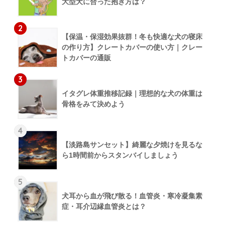
大型犬に合った抱き方は？
2
【保温・保湿効果抜群！冬も快適な犬の寝床
の作り方】クレートカバーの使い方｜クレー
トカバーの通販
3
イタグレ体重推移記録｜理想的な犬の体重は
骨格をみて決めよう
4
【淡路島サンセット】綺麗な夕焼けを見るな
ら1時間前からスタンバイしましょう
5
犬耳から血が飛び散る！血管炎・寒冷凝集素
症・耳介辺縁血管炎とは？