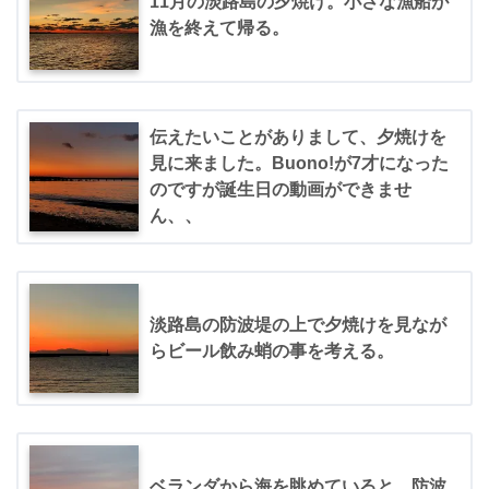
11月の淡路島の夕焼け。小さな漁船が
漁を終えて帰る。
伝えたいことがありまして、夕焼けを
見に来ました。Buono!が7才になった
のですが誕生日の動画ができませ
ん、、
淡路島の防波堤の上で夕焼けを見なが
らビール飲み蛸の事を考える。
ベランダから海を眺めていると、防波