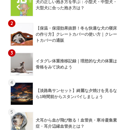
犬の正しい抱き方を学ぶ：小型犬・中型犬・
大型犬に合った抱き方は？
2
【保温・保湿効果抜群！冬も快適な犬の寝床
の作り方】クレートカバーの使い方｜クレー
トカバーの通販
3
イタグレ体重推移記録｜理想的な犬の体重は
骨格をみて決めよう
4
【淡路島サンセット】綺麗な夕焼けを見るな
ら1時間前からスタンバイしましょう
5
犬耳から血が飛び散る！血管炎・寒冷凝集素
症・耳介辺縁血管炎とは？