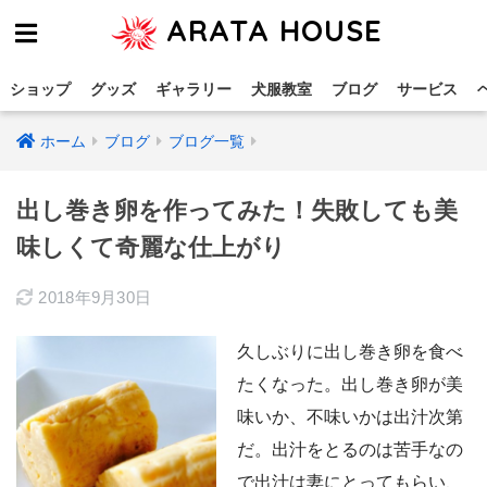
ARATA HOUSE
ショップ
グッズ
ギャラリー
犬服教室
ブログ
サービス
ホーム
ブログ
ブログ一覧
出し巻き卵を作ってみた！失敗しても美
味しくて奇麗な仕上がり
2018年9月30日
久しぶりに出し巻き卵を食べ
たくなった。出し巻き卵が美
味いか、不味いかは出汁次第
だ。出汁をとるのは苦手なの
で出汁は妻にとってもらい、