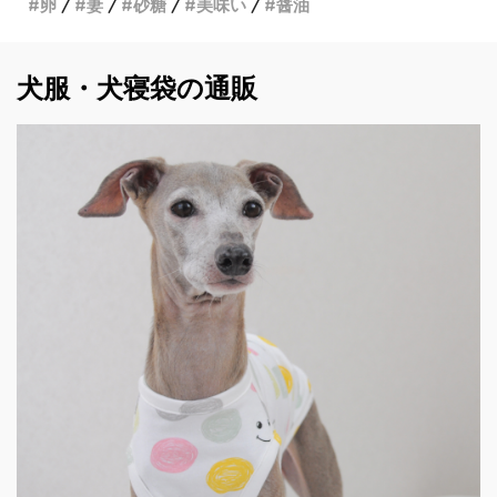
卵
妻
砂糖
美味い
醤油
犬服・犬寝袋の通販