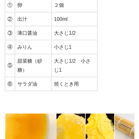
①
卵
２個
②
出汁
100ml
③
薄口醤油
大さじ1/2
④
みりん
小さじ1
甜菜糖（砂
大さじ1/2 小さ
⑤
糖）
じ1
⑥
サラダ油
焼くとき用