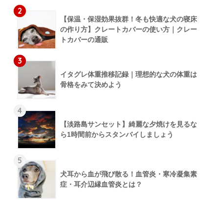
2
【保温・保湿効果抜群！冬も快適な犬の寝床
の作り方】クレートカバーの使い方｜クレー
トカバーの通販
3
イタグレ体重推移記録｜理想的な犬の体重は
骨格をみて決めよう
4
【淡路島サンセット】綺麗な夕焼けを見るな
ら1時間前からスタンバイしましょう
5
犬耳から血が飛び散る！血管炎・寒冷凝集素
症・耳介辺縁血管炎とは？