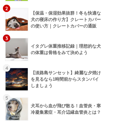
2
【保温・保湿効果抜群！冬も快適な
犬の寝床の作り方】クレートカバー
の使い方｜クレートカバーの通販
3
イタグレ体重推移記録｜理想的な犬
の体重は骨格をみて決めよう
4
【淡路島サンセット】綺麗な夕焼け
を見るなら1時間前からスタンバイ
しましょう
5
犬耳から血が飛び散る！血管炎・寒
冷凝集素症・耳介辺縁血管炎とは？